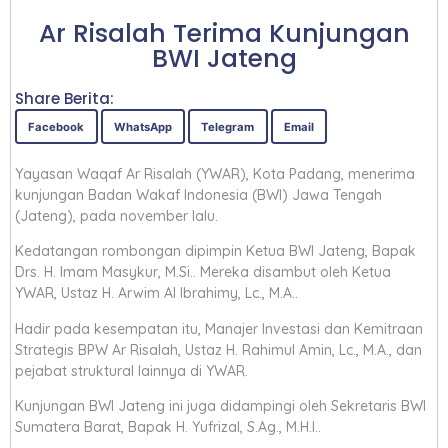
Ar Risalah Terima Kunjungan
BWI Jateng
Share Berita:
Facebook
WhatsApp
Telegram
Email
Yayasan Waqaf Ar Risalah (YWAR), Kota Padang, menerima
kunjungan Badan Wakaf Indonesia (BWI) Jawa Tengah
(Jateng), pada november lalu.
Kedatangan rombongan dipimpin Ketua BWI Jateng, Bapak
Drs. H. Imam Masykur, M.Si.. Mereka disambut oleh Ketua
YWAR, Ustaz H. Arwim Al Ibrahimy, Lc., M.A..
Hadir pada kesempatan itu, Manajer Investasi dan Kemitraan
Strategis BPW Ar Risalah, Ustaz H. Rahimul Amin, Lc., M.A., dan
pejabat struktural lainnya di YWAR.
Kunjungan BWI Jateng ini juga didampingi oleh Sekretaris BWI
Sumatera Barat, Bapak H. Yufrizal, S.Ag., M.H.I..