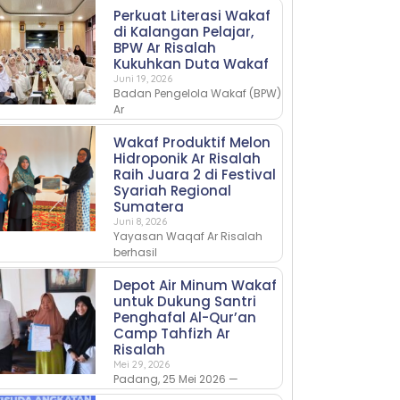
Perkuat Literasi Wakaf
di Kalangan Pelajar,
BPW Ar Risalah
Kukuhkan Duta Wakaf
Juni 19, 2026
Badan Pengelola Wakaf (BPW)
Ar
Wakaf Produktif Melon
Hidroponik Ar Risalah
Raih Juara 2 di Festival
Syariah Regional
Sumatera
Juni 8, 2026
Yayasan Waqaf Ar Risalah
berhasil
Depot Air Minum Wakaf
untuk Dukung Santri
Penghafal Al-Qur’an
Camp Tahfizh Ar
Risalah
Mei 29, 2026
Padang, 25 Mei 2026 —